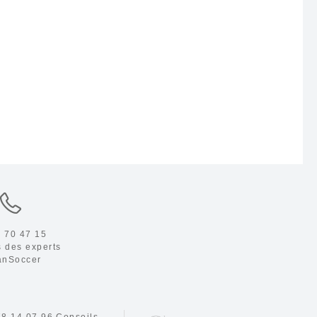
 70 47 15
s des experts
anSoccer