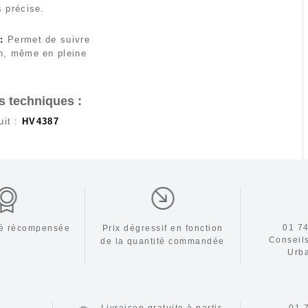
s précise.
:
Permet de suivre
on, même en pleine
s techniques :
uit :
HV4387
01 74
ité récompensée
Prix dégressif en fonction
Conseil
de la
quantité commandée
Urb