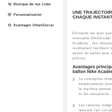
Boutique de nos clubs
UNE TRAJECTOIR
Personnalisation
CHAQUE INSTAN
Avantages UrbanSoccer
Enchaîne les buts ave
innovante OmniSculpt 
Academy : les rainure
revêtement facilitent la
autour du ballon pour 
précise.
Avantages princi
ballon Nike Acad
La conception mod
empiècements avec
la machine permet 
et les sensations.
Les rainures intég
laissent l'air circu