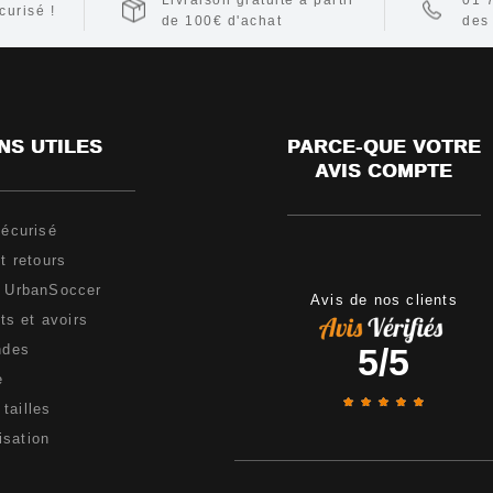
Livraison gratuite à partir
01 
urisé !
de 100€ d'achat
des
NS UTILES
PARCE-QUE VOTRE
AVIS COMPTE
écurisé
t retours
e UrbanSoccer
Avis de nos clients
s et avoirs
5
/
5
ndes
e
tailles
isation