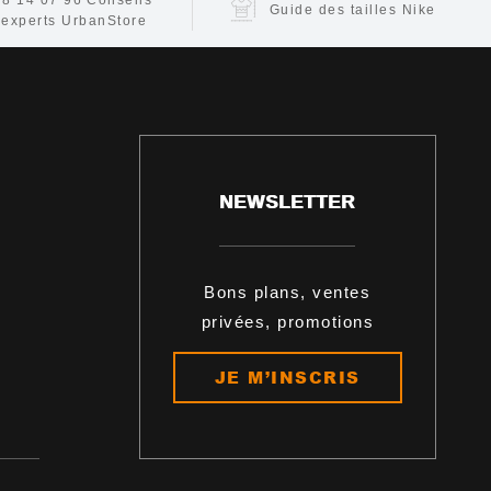
78 14 07 96
Conseils
Guide des tailles Nike
 experts UrbanStore
NEWSLETTER
Bons plans, ventes
privées, promotions
JE M’INSCRIS