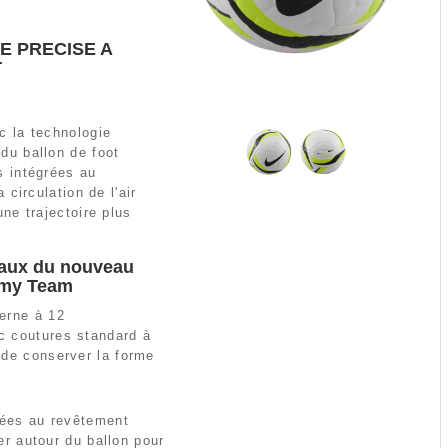
E PRECISE A
T
c la technologie
du ballon de foot
s intégrées au
 circulation de l'air
une trajectoire plus
paux du nouveau
emy Team
erne à 12
 coutures standard à
de conserver la forme
rées au revêtement
ler autour du ballon pour