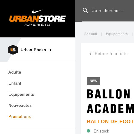
Rechercher
Accueil
Equipements
Urban Packs
Retour à la liste
Adulte
NEW
Enfant
BALLON
Equipements
Nouveautés
ACADEM
Promotions
BALLON DE FOOT
En stock