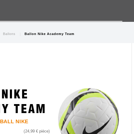
Ballons
Ballon Nike Academy Team
Skip
Skip
to
to
 NIKE
the
the
end
begi
Y TEAM
of
of
the
the
images
ima
BALL NIKE
gallery
gall
24,99 €
pièce