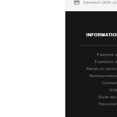
Paiement 100% séc
INFORMATIO
Paiement s
Expédition e
Retrait en centr
Remboursement
Comma
Aid
Guide des 
Personnal