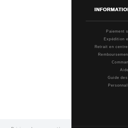
INFORMATIO
Paiement s
Expédition e
Retrait en centr
Remboursement
Comma
Aid
Guide des 
Personnal