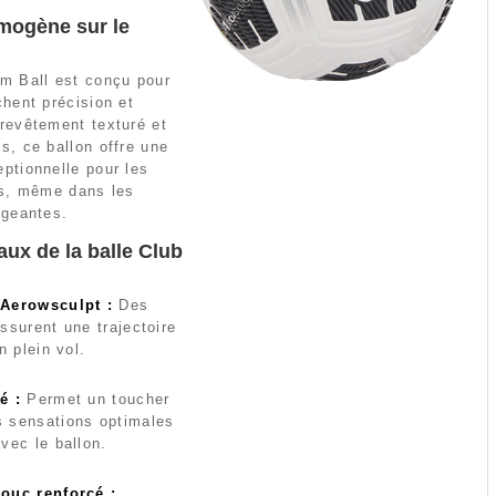
omogène sur le
am Ball est conçu pour
chent précision et
 revêtement texturé et
s, ce ballon offre une
ptionnelle pour les
es, même dans les
igeantes.
ux de la balle Club
 Aerowsculpt :
Des
ssurent une trajectoire
n plein vol.
é :
Permet un toucher
 sensations optimales
vec le ballon.
ouc renforcé :