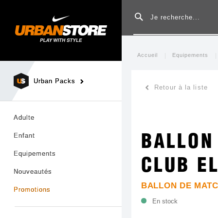
Rechercher
Accueil
Equipements
Urban Packs
Retour à la liste
Adulte
Enfant
BALLON
Equipements
CLUB EL
Nouveautés
BALLON DE MATC
Promotions
En stock