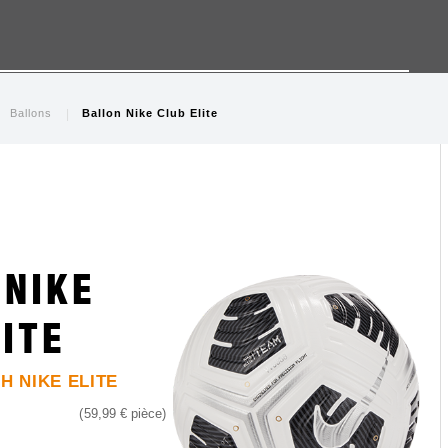
Ballons
Ballon Nike Club Elite
Skip
Skip
 NIKE
to
to
the
the
ITE
end
begi
of
of
the
the
H NIKE ELITE
images
ima
59,99 €
pièce
gallery
gall