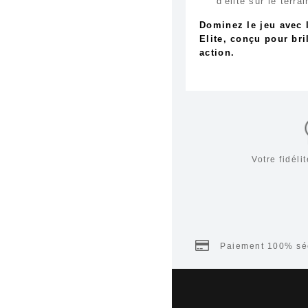
d'élite sur le terrai
Dominez le jeu avec 
Elite, conçu pour br
action.
Votre fidél
Paiement 100% séc