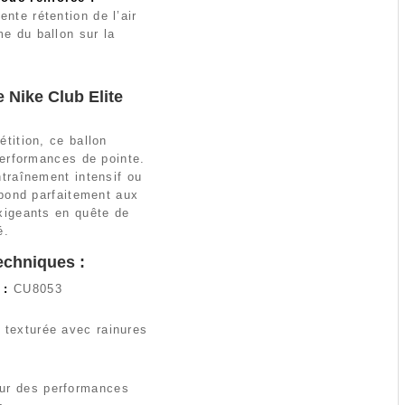
ente rétention de l’air
me du ballon sur la
e Nike Club Elite
tition, ce ballon
performances de pointe.
traînement intensif ou
épond parfaitement aux
xigeants en quête de
é.
echniques :
 :
CU8053
 texturée avec rainures
r des performances