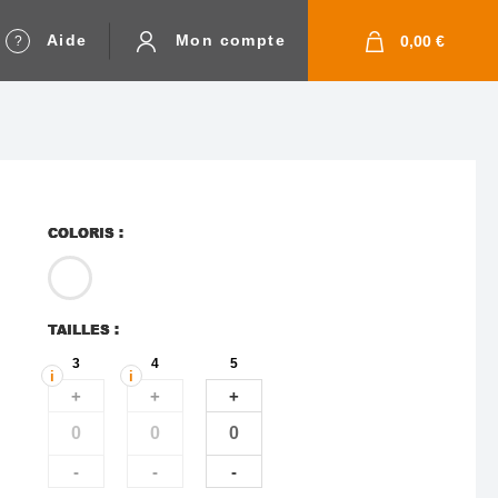
Aide
Mon compte
0,00 €
COLORIS :
TAILLES :
3
4
5
i
i
nning
+
+
+
ges
ery
-
-
-