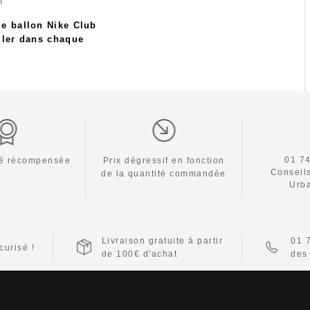
n
le ballon Nike Club
iller dans chaque
01 74
ité récompensée
Prix dégressif en fonction
Conseil
de la
quantité commandée
Urb
Livraison gratuite à partir
01 
urisé !
de 100€ d'achat
des