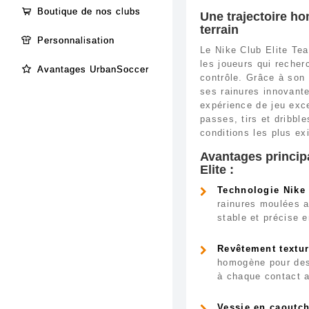
Boutique de nos clubs
Une trajectoire h
terrain
Personnalisation
Le Nike Club Elite Te
les joueurs qui recher
Avantages UrbanSoccer
contrôle. Grâce à son
ses rainures innovante
expérience de jeu exce
passes, tirs et dribbl
conditions les plus ex
Avantages principa
Elite :
Technologie Nike
rainures moulées a
stable et précise e
Revêtement textur
homogène pour des
à chaque contact a
Vessie en caoutch