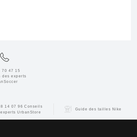
 70 47 15
s des experts
anSoccer
78 14 07 96
Conseils
Guide des tailles Nike
 experts UrbanStore