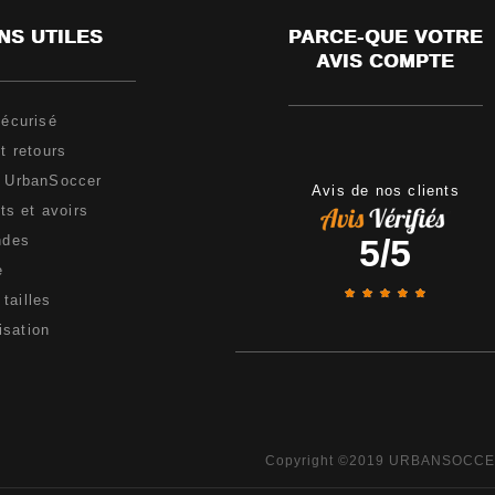
NS UTILES
PARCE-QUE VOTRE
AVIS COMPTE
écurisé
t retours
e UrbanSoccer
Avis de nos clients
s et avoirs
5
/
5
ndes
e
tailles
isation
Copyright ©2019 URBANSOCC