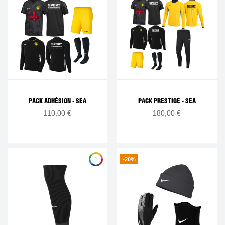
PACK ADHÉSION - SEA
PACK PRESTIGE - SEA
110,00 €
180,00 €
1
-20%