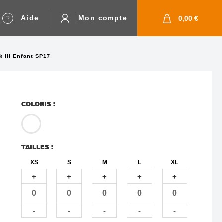
Aide
Mon compte
0,00 €
k III Enfant SP17
COLORIS :
TAILLES :
XS
S
M
L
XL
nning
+
+
+
+
+
ges
ery
-
-
-
-
-