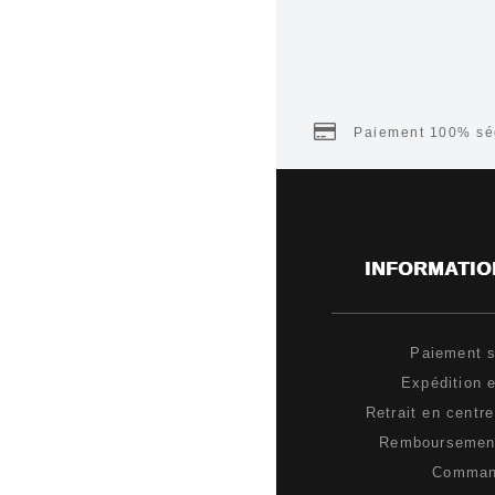
Paiement 100% séc
INFORMATIO
Paiement s
Expédition e
Retrait en centr
Remboursement
Comma