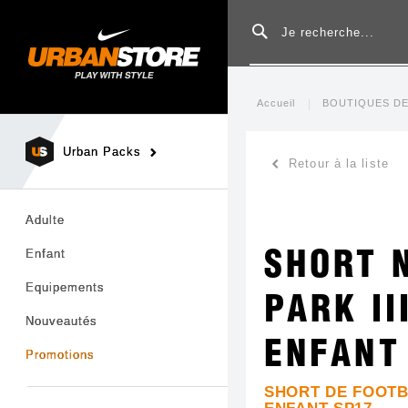
Rechercher
Accueil
BOUTIQUES DE
Urban Packs
Retour à la liste
Adulte
Enfant
SHORT 
Equipements
PARK II
Nouveautés
ENFANT
Promotions
SHORT DE FOOTB