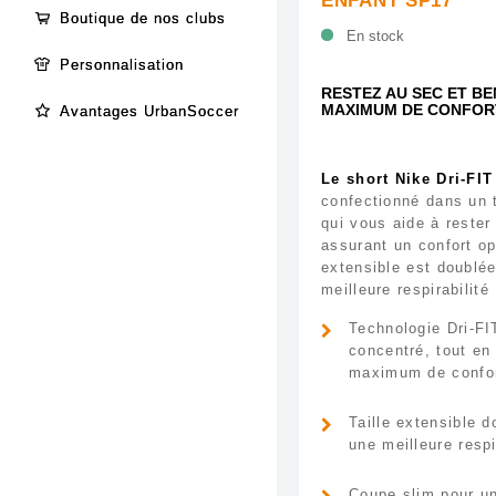
ENFANT SP17
Boutique de nos clubs
En stock
Personnalisation
RESTEZ AU SEC ET BE
MAXIMUM DE CONFOR
Avantages UrbanSoccer
Le short Nike Dri-FIT
confectionné dans un t
qui vous aide à rester
assurant un confort opt
extensible est doublé
meilleure respirabilité
Technologie Dri-FI
concentré, tout en 
maximum de confor
Taille extensible 
une meilleure respi
Coupe slim pour un