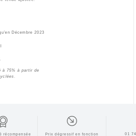
squ'en Décembre 2023
I
5
é à 75% à partir de
cyclées.
01 74
ité récompensée
Prix dégressif en fonction