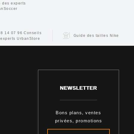
s des experts
anSoccer
78 14 07 96
Conseils
Guide des tailles Nike
 experts UrbanStore
NEWSLETTER
Bons plans, ventes
privées, promotions