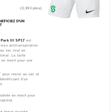
11,99 €
pièce
NEFICIEZ D'UN
T
 Park III SP17
est
issu antitranspiration
 au sec tout en
imal. La taille
e en mesh pour une
T pour rester au sec et
bénéficiant d'un
t.
doublée en mesh pour
rabilité.
e tenue ajustée.