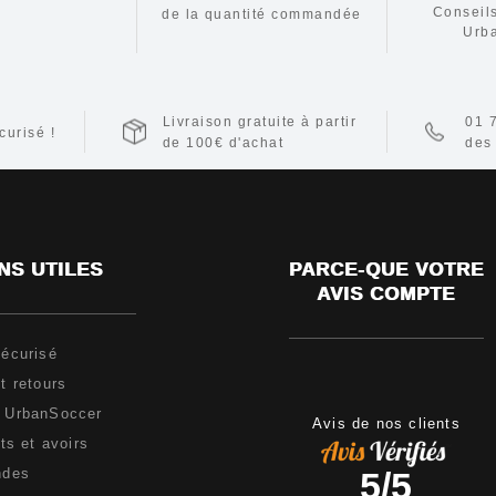
Conseil
de la
quantité commandée
Urb
Livraison gratuite à partir
01 
urisé !
de 100€ d'achat
des
NS UTILES
PARCE-QUE VOTRE
AVIS COMPTE
écurisé
t retours
e UrbanSoccer
Avis de nos clients
s et avoirs
5
/
5
ndes