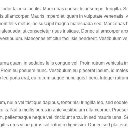
ac tortor lacinia iaculis. Maecenas consectetur semper fringilla.
rtis ullamcorper. Mauris imperdiet, quam in vulputate venenatis, ve
rerit felis metus, ac suscipit magna malesuada sed. Maecenas he
alesuada, ut consectetur risus tristique. Donec ullamcorper arcu
vestibulum. Maecenas efficitur facilisis hendrerit. Vestibulum ve
 urna quam, in sodales felis congue vel. Proin rutrum vehicula i
. Proin eu posuere nunc. Vestibulum eu placerat ipsum, id male
o leo porta erat, eu rutrum augue nunc quis libero. Integer rutr
 nulla vel tristique dapibus, tortor nisi fringilla leo, sed sodale
is. Nulla mollis purus in ante vestibulum ullamcorper. Praesent e
m, pellentesque neque vel, tincidunt arcu. In sed mauris urna. Sed
ttis eros vitae purus sollicitudin dignissim. Donec sed placerat e