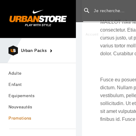
Rechercher
MAILLOT nike leg
consectetur. Eti
Accueil
MAILLOT nike 
cursus justo, ut 
varius tortor mol
Urban Packs
dolor. Curabitur 
Adulte
Fusce eu posuere
Enfant
dictum. Nullam p
vestibulum, pell
Equipements
sollicitudin. Ut 
Nouveautés
sit amet vulputa
Promotions
finibus id. Fusce