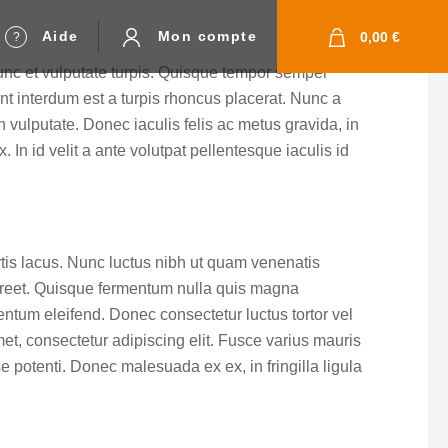
Aide
Mon compte
0,00 €
unc et vulputate turpis. Quisque tempor semper
t interdum est a turpis rhoncus placerat. Nunc a
in vulputate. Donec iaculis felis ac metus gravida, in
. In id velit a ante volutpat pellentesque iaculis id
tis lacus. Nunc luctus nibh ut quam venenatis
laoreet. Quisque fermentum nulla quis magna
tum eleifend. Donec consectetur luctus tortor vel
met, consectetur adipiscing elit. Fusce varius mauris
 potenti. Donec malesuada ex ex, in fringilla ligula