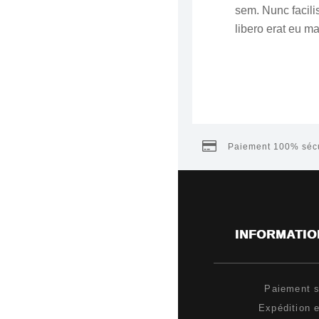
sem. Nunc facilis
libero erat eu m
Paiement 100% sécu
INFORMATIO
Paiement s
Expédition e