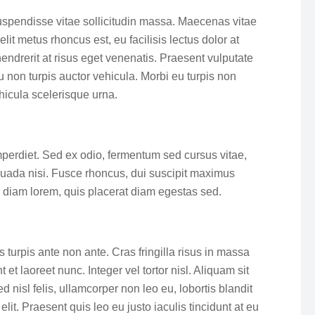
 Suspendisse vitae sollicitudin massa. Maecenas vitae
lit metus rhoncus est, eu facilisis lectus dolor at
ndrerit at risus eget venenatis. Praesent vulputate
 non turpis auctor vehicula. Morbi eu turpis non
hicula scelerisque urna.
mperdiet. Sed ex odio, fermentum sed cursus vitae,
suada nisi. Fusce rhoncus, dui suscipit maximus
um diam lorem, quis placerat diam egestas sed.
s turpis ante non ante. Cras fringilla risus in massa
t laoreet nunc. Integer vel tortor nisl. Aliquam sit
 nisl felis, ullamcorper non leo eu, lobortis blandit
lit. Praesent quis leo eu justo iaculis tincidunt at eu