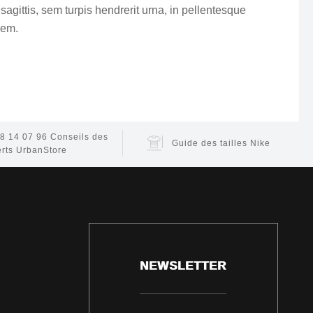
sagittis, sem turpis hendrerit urna, in pellentesque
sem.
8 14 07 96
Conseils des
Guide des tailles Nike
rts UrbanStore
NEWSLETTER