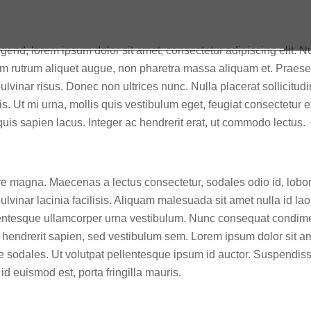
end, lorem ipsum dolor sit amet, consectetur adipiscing elit. N
am rutrum aliquet augue, non pharetra massa aliquam et. Praesen
legend 5
pulvinar risus. Donec non ultrices nunc. Nulla placerat sollicitud
lis. Ut mi urna, mollis quis vestibulum eget, feugiat consectetur ex
quis sapien lacus. Integer ac hendrerit erat, ut commodo lectus.
 magna. Maecenas a lectus consectetur, sodales odio id, lobor
ulvinar lacinia facilisis. Aliquam malesuada sit amet nulla id 
entesque ullamcorper urna vestibulum. Nunc consequat condimen
et hendrerit sapien, sed vestibulum sem. Lorem ipsum dolor sit a
te sodales. Ut volutpat pellentesque ipsum id auctor. Suspendisse
 id euismod est, porta fringilla mauris.