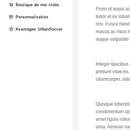
Boutique de nos clubs
Proin id turpis 
tortor et ex lobo
Personnalisation
nisi. Fusce hend
Avantages UrbanSoccer
massa ac risus m
augue vulputate 
Integer faucibus
pretium vitae ex
ullamcorper, odi
Quisque bibendum,
condimentum iacul
amet ligula rutru
urna. Aenean sagi