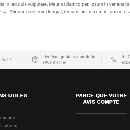
is in leo quis vulputate. Mauris ullamcorper, ipsum in venenatis 
assa. Aliquam sed enim feugiat, tempus nisl maximus, posuere 
Livraison gratuite à partir de
01 7
risé !
100€ d'achat
expe
NS UTILES
PARCE-QUE VOTRE
AVIS COMPTE
écurisé
t retours