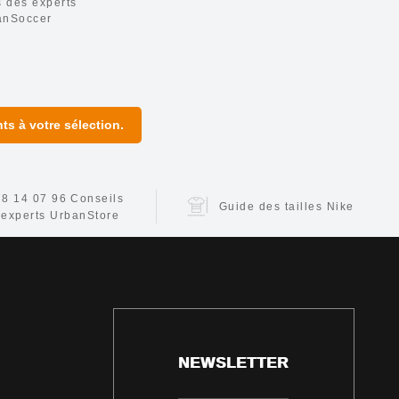
s des experts
anSoccer
s à votre sélection.
78 14 07 96
Conseils
Guide des tailles Nike
 experts UrbanStore
NEWSLETTER