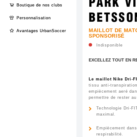
PARK VI
Boutique de nos clubs
BETSSO
Personnalisation
MAILLOT DE MAT
Avantages UrbanSoccer
SPONSORISÉ
Indisponible
EXCELLEZ TOUT EN R
Le maillot Nike Dri-F
tissu anti-transpiratio
empiècement aeré dan
permettre de rester au
Technologie Dri-FI
maximal.
Empiècement dans 
respirabilité.