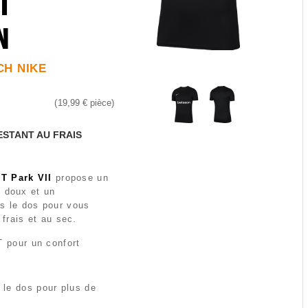
I
N
CH NIKE
19,99 €
pièce
ESTANT AU FRAIS
IT Park VII
propose un
n doux et un
s le dos pour vous
 frais et au sec.
T pour un confort
le dos pour plus de