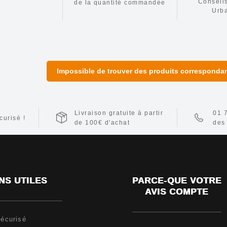
Conseil
de la
quantité commandée
Urb
Impossible de trouver des produits correspondant
Livraison gratuite à partir
01 
urisé !
de 100€ d'achat
des
NS UTILES
PARCE-QUE VOTRE
AVIS COMPTE
écurisé