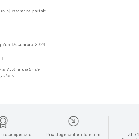
un ajustement parfait.
squ'en Décembre 2024
II
é à 75% à partir de
cyclées.
01 74
ité récompensée
Prix dégressif en fonction