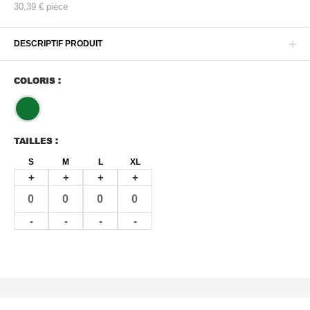
30,39 €
pièce
DESCRIPTIF PRODUIT
COLORIS :
TAILLES :
S
M
L
XL
+
+
+
+
-
-
-
-