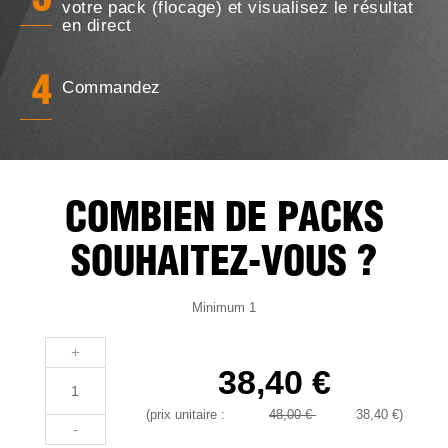
3
votre pack (flocage) et visualisez le résultat
en direct
4
Commandez
COMBIEN DE PACKS
SOUHAITEZ-VOUS ?
Minimum 1
+
38,40 €
(prix unitaire :
48,00 €
38,40 €
)
-