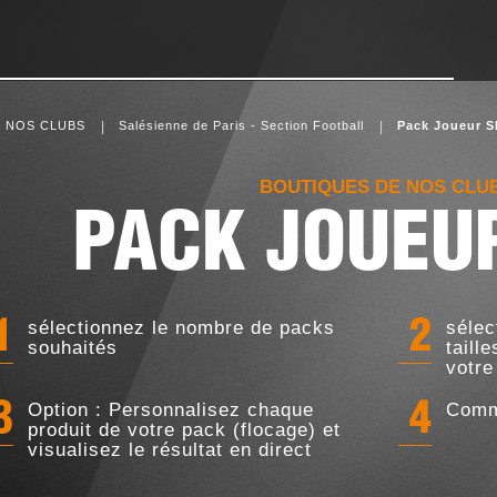
 NOS CLUBS
Salésienne de Paris - Section Football
Pack Joueur S
BOUTIQUES DE NOS CLU
PACK JOUEU
sélectionnez le nombre de packs
sélec
1
2
souhaités
taill
votre
Option : Personnalisez chaque
Comm
3
4
produit de votre pack (flocage) et
visualisez le résultat en direct