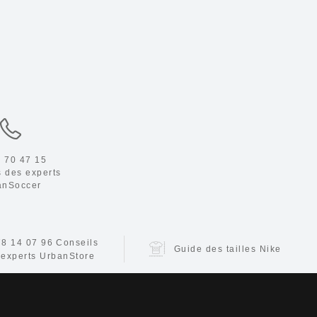
 70 47 15
s des experts
anSoccer
78 14 07 96
Conseils
Guide des tailles Nike
 experts UrbanStore