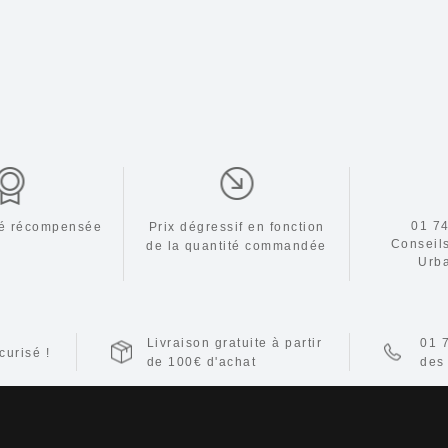
01 74
ité récompensée
Prix dégressif en fonction
Conseil
de la
quantité commandée
Urb
Livraison gratuite à partir
01 
urisé !
de 100€ d'achat
des