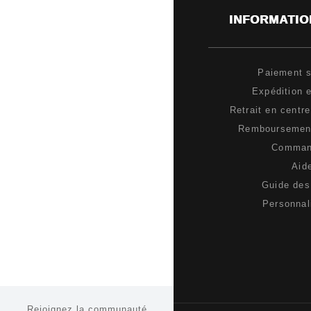
INFORMATIO
Paiement s
Expédition e
Retrait en centr
Remboursement
Comma
Aid
Guide des 
Personnal
Rejoignez la communauté