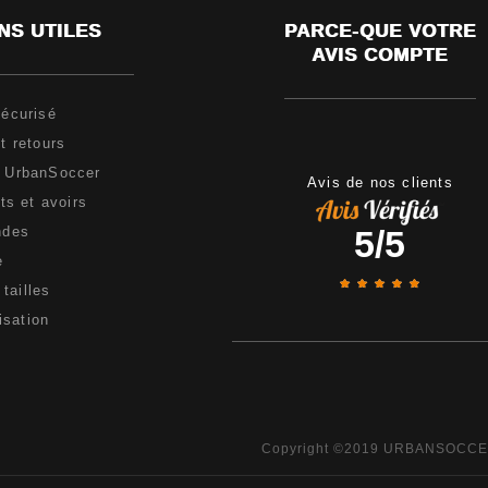
NS UTILES
PARCE-QUE VOTRE
AVIS COMPTE
écurisé
t retours
e UrbanSoccer
Avis de nos clients
s et avoirs
5
/
5
ndes
e
tailles
isation
Copyright ©2019 URBANSOCC