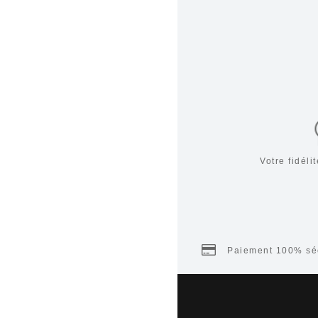
Votre fidél
Paiement 100% séc