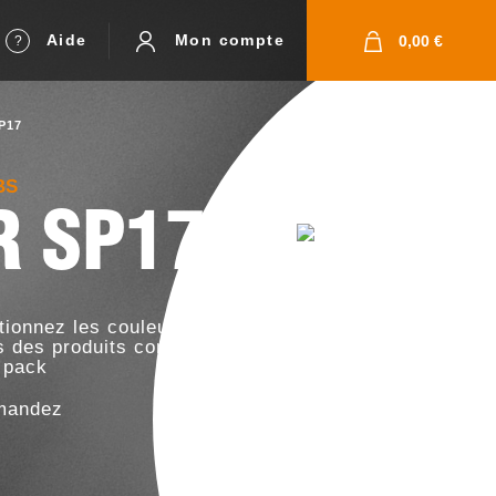
Aide
Mon compte
0,00 €
P17
BS
R SP17
tionnez les couleurs et les
es des produits composants
 pack
andez